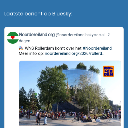
Laatste bericht op Bluesky:
View
Noordereiland.org
@noordereiland.bsky.social
2
post
dagen
by
Noordereiland.org
WNS Rollerdam komt over het
#Noordereiland
.
on
Meer info op:
noordereiland.org/2026/rollerd...
Bluesky