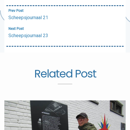
Bericht
Prev Post
navigatie
Scheepsjournaal 21
Next Post
Scheepsjournaal 23
Related Post