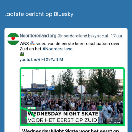
Laatste bericht op Bluesky:
View
Noordereiland.org
@noordereiland.bsky.social
17 uur
post
WNS
video van de eerste keer rolschaatsen over
by
Noordereiland.org
Zuid en het
#Noordereiland
.
on
Bluesky
youtu.be/BIFfX9YJfLM
Wednesday Night Skate voor het eerst op