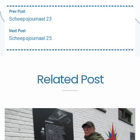
Bericht
Prev Post
navigatie
Scheepsjournaal 23
Next Post
Scheepsjournaal 25
Related Post