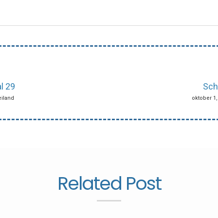
l 29
Sch
eiland
oktober 1,
Related Post