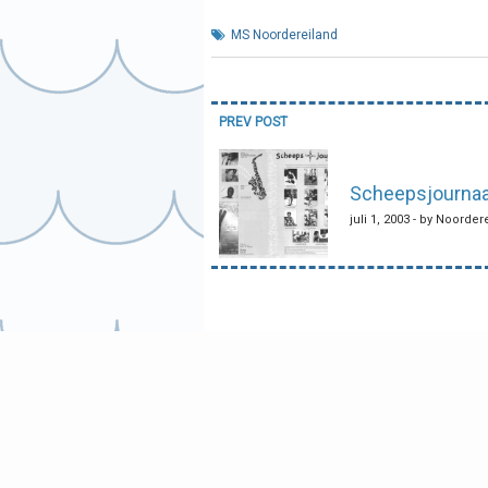
MS Noordereiland
Bericht
PREV POST
navigatie
Scheepsjournaa
juli 1, 2003 - by Noorder