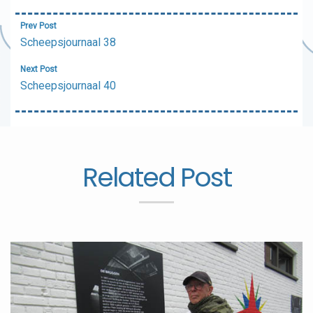
Bericht
Prev Post
navigatie
Scheepsjournaal 38
Next Post
Scheepsjournaal 40
Related Post