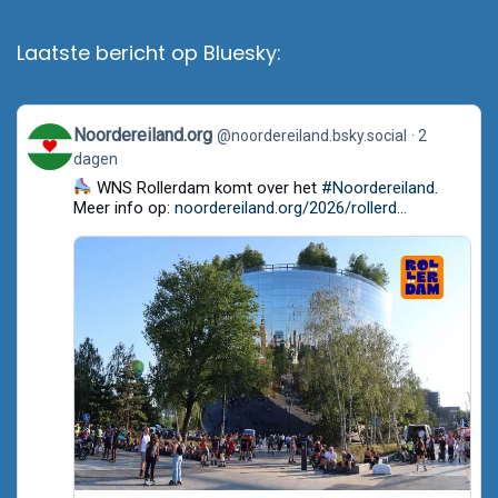
Laatste bericht op Bluesky:
View
Noordereiland.org
@noordereiland.bsky.social
2
post
dagen
by
Noordereiland.org
WNS Rollerdam komt over het
#Noordereiland
.
on
Meer info op:
noordereiland.org/2026/rollerd...
Bluesky