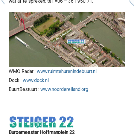
wat af te spreken: tel. =06 – 361 950 71.
WMO Radar :
www.ruimtehurenindebuurt.nl
Dock :
www.dock.nl
BuurtBestuurt :
www.noordereiland.org
Burgemeester Hoffmanplein 22