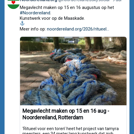
post
Megavlecht maken op 15 en 16 augustus op het
by
Noordereiland.org
#Noordereiland
.
on
Kunstwerk voor op de Maaskade.
Bluesky
Meer info op:
noordereiland.org/2026/ritueel...
Megavlecht maken op 15 en 16 aug -
Noordereiland, Rotterdam
‘Ritueel voor een toren’ heet het project van tamyra
meesters, een 34 meter lang kunstwerk dat zich