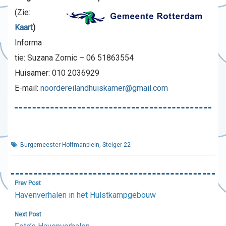
(Zie:
Kaart
)
Informa
tie: Suzana Zornic – 06 51863554
Huisamer: 010 2036929
E-mail:
noordereilandhuiskamer@gmail.com
Burgemeester Hoffmanplein
,
Steiger 22
Bericht
Prev Post
navigatie
Havenverhalen in het Hulstkampgebouw
Next Post