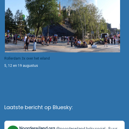
Rollerdam 3x over het eiland
5, 12 en 19 augustus
Laatste bericht op Bluesky:
View
Noordereiland.org
@noordereiland.bsky.social
9 uur