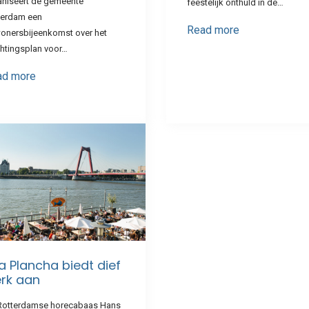
aniseert de gemeente
feestelijk onthuld in de…
terdam een
Read more
onersbijeenkomst over het
chtingsplan voor…
ad more
la Plancha biedt dief
rk aan
Rotterdamse horecabaas Hans