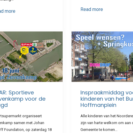
Read more
ad more
AR: Sportieve
Inspraakmiddag vo
venkamp voor de
kinderen van het Bu
ugd
Hoffmanplein
rtsupermarkt organiseert
Alle kinderen van het Noordere
enkamp samen met Johan
zijn van harte welkom om aan 
ff Foundation, op zaterdag 18
Gemeente te komen…