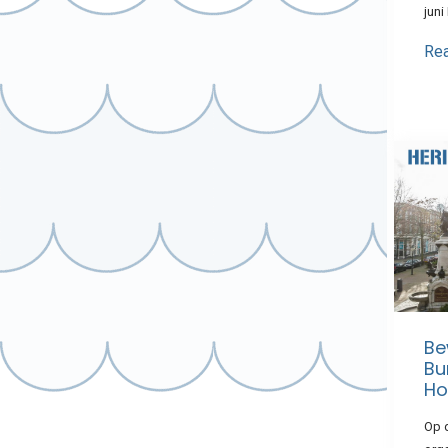
jun
Re
Be
Bu
Ho
Op d