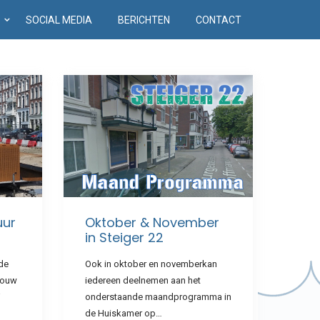
D
SOCIAL MEDIA
BERICHTEN
CONTACT
uur
Oktober & November
in Steiger 22
de
Ook in oktober en novemberkan
bouw
iedereen deelnemen aan het
j
onderstaande maandprogramma in
de Huiskamer op…