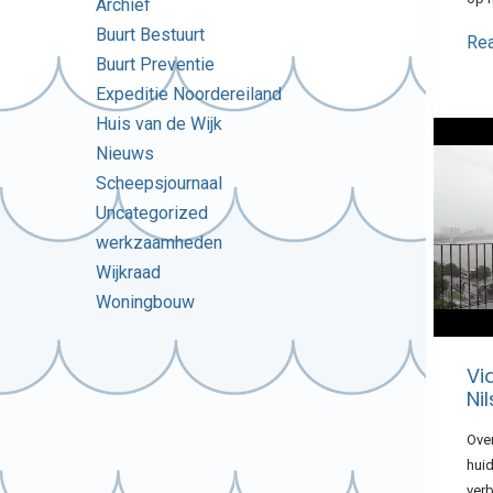
Archief
Buurt Bestuurt
Re
Buurt Preventie
Expeditie Noordereiland
Huis van de Wijk
Nieuws
Scheepsjournaal
Uncategorized
werkzaamheden
Wijkraad
Woningbouw
Vi
Nil
Over
huid
ver