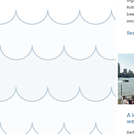
org
Rot
bew
inri
Re
A 
we
De 