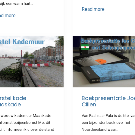
wijk een warm hart…
Read more
ad more
rstel kade
Boekpresentatie Jo
askade
Cillen
uwbouw kademuur Maaskade
Van Paal naar Pala is de titel va
nformatiebijeenkomst Met dit
een bijzonder boek over het
cht informeer ik u over de stand
Noordereiland waar…