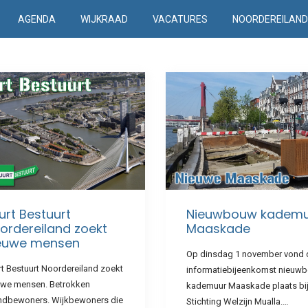
AGENDA
WIJKRAAD
VACATURES
NOORDEREILAN
urt Bestuurt
Nieuwbouw kadem
ordereiland zoekt
Maaskade
euwe mensen
Op dinsdag 1 november vond 
t Bestuurt Noordereiland zoekt
informatiebijeenkomst nieuw
uwe mensen. Betrokken
kademuur Maaskade plaats bi
andbewoners. Wijkbewoners die
Stichting Welzijn Mualla.…