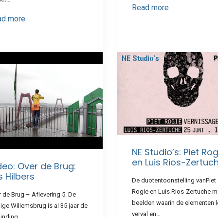
Read more
ad more
NE Studio’s: Piet Rog
en Luis Rios-Zertuc
deo: Over de Brug:
s Hilbers
De duotentoonstelling vanPiet
Rogie en Luis Rios-Zertuche m
 de Brug – Aflevering 5. De
beelden waarin de elementen l
ige Willemsbrug is al 35 jaar de
verval en…
binding…