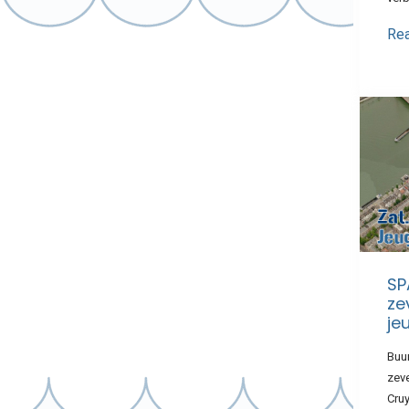
Re
SP
ze
je
Buu
zev
Cruy