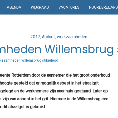
AGENDA
WIJKRAAD
VACATURES
NOORDEREILAN
Posted
2017
Archief
werkzaamheden
in
heden Willemsbrug s
kzaamheden Willemsbrug stilgelegd
eente Rotterdam door de aannemer die het groot onderhoud
 hoogte gesteld dat er
mogelijk asbest in het straalgrit
lgelegd en de werknemers zijn naar huis gestuurd. Later op
 zijn van asbest in het grit. Hiermee is de Willemsbrug een
dit straalgrit is gebruikt.