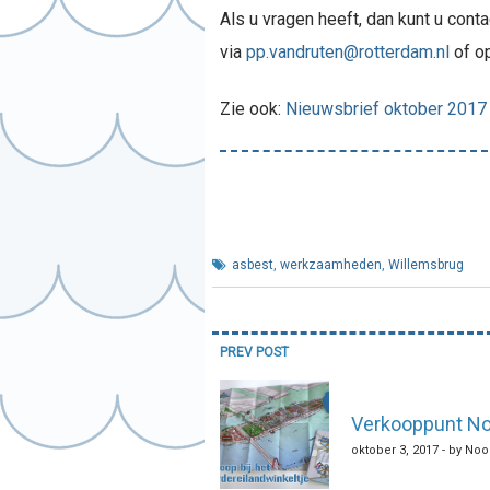
Als u vragen heeft, dan kunt u co
via
pp.vandruten@rotterdam.nl
of op
Zie ook:
Nieuwsbrief oktober 2017
asbest
,
werkzaamheden
,
Willemsbrug
Bericht
PREV POST
navigatie
Verkooppunt No
oktober 3, 2017 - by No