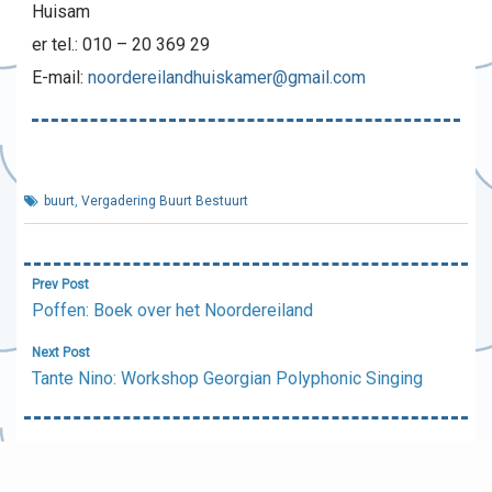
Huisam
er tel.: 010 – 20 369 29
E-mail:
noordereilandhuiskamer@gmail.com
buurt
,
Vergadering Buurt Bestuurt
Bericht
Prev Post
navigatie
Poffen: Boek over het Noordereiland
Next Post
Tante Nino: Workshop Georgian Polyphonic Singing