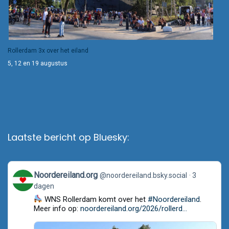
Rollerdam 3x over het eiland
5, 12 en 19 augustus
Laatste bericht op Bluesky:
View
Noordereiland.org
@noordereiland.bsky.social
3
post
dagen
by
Noordereiland.org
WNS Rollerdam komt over het
#Noordereiland
.
on
Meer info op:
noordereiland.org/2026/rollerd...
Bluesky