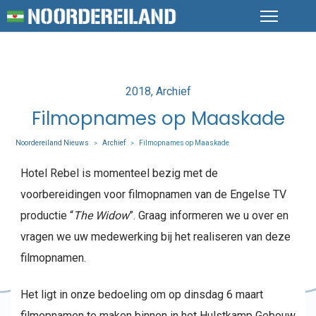
Posted
2018
Archief
in
Filmopnames op Maaskade
Noordereiland Nieuws
Archief
Filmopnames op Maaskade
>
>
Hotel Rebel is momenteel bezig met de
voorbereidingen voor filmopnamen van de Engelse TV
productie “
The Widow
”. Graag informeren we u over en
vragen we uw medewerking bij het realiseren van deze
filmopnamen.
Het ligt in onze bedoeling om op dinsdag 6 maart
filmopnamen te maken binnen in het Hulstkamp Gebouw