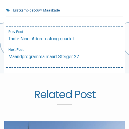
Hulstkamp gebouw
,
Maaskade
Bericht
Prev Post
navigatie
Tante Nino: Adorno string quartet
Next Post
Maandprogramma maart Steiger 22
Related Post