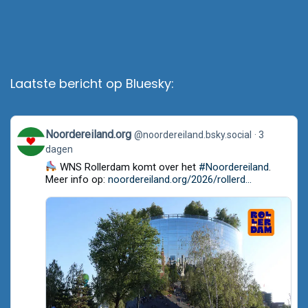
Laatste bericht op Bluesky:
View
Noordereiland.org
@noordereiland.bsky.social
3
post
dagen
by
Noordereiland.org
WNS Rollerdam komt over het
#Noordereiland
.
on
Meer info op:
noordereiland.org/2026/rollerd...
Bluesky