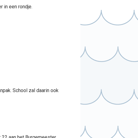
 in een rondje.
npak. School zal daarin ook
ger 22 aan het Burgemeester