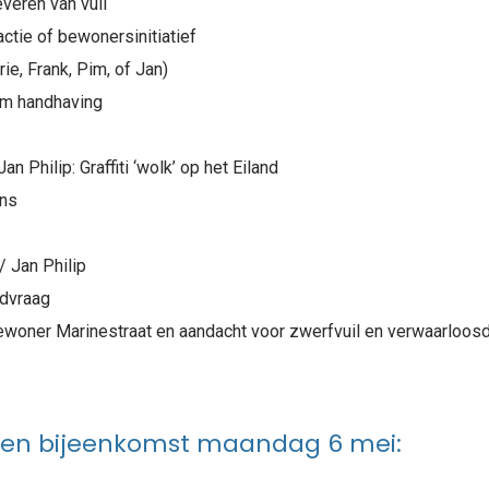
everen van vuil
tie of bewonersinitiatief
e, Frank, Pim, of Jan)
am handhaving
hilip: Graffiti ‘wolk’ op het Eiland
ans
 Jan Philip
ndvraag
ner Marinestraat en aandacht voor zwerfvuil en verwaarloosde
ten bijeenkomst maandag 6 mei: