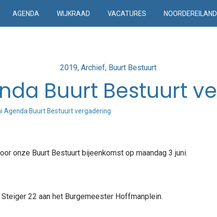
AGENDA
WIJKRAAD
VACATURES
NOORDEREILAN
Posted
2019
Archief
Buurt Bestuurt
in
enda Buurt Bestuurt v
ni Agenda Buurt Bestuurt vergadering
voor onze Buurt Bestuurt bijeenkomst op maandag 3 juni.
k, Steiger 22 aan het Burgemeester Hoffmanplein.