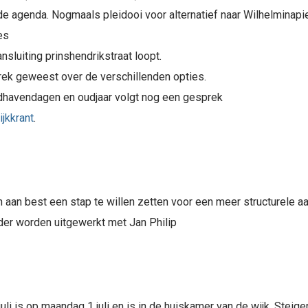
e agenda. Nogmaals pleidooi voor alternatief naar Wilhelminapier
es
sluiting prinshendrikstraat loopt.
rek geweest over de verschillenden opties.
dhavendagen en oudjaar volgt nog een gesprek
ijkkrant
.
aan best een stap te willen zetten voor een meer structurele aa
er worden uitgewerkt met Jan Philip
uli is op maandag 1 juli en is in de huiskamer van de wijk, Stei