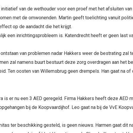
 initiatief van de wethouder voor een proef met het afsluiten va
komen met de omwonenden. Martin geeft toelichting vanuit politie
fect op de aandacht die het krijgt.
ijk een inrichtingsprobleem is. Katendrecht heeft er geen last va
 ontstaan van problemen nadar Hakkers weer de bestrating zal ter
armen zal namens buurt bestuurt deze zorg overdragen aan het be
id. Ten oosten van Willemsbrug geen drempels. Han gaat na of d
ra is er nu een 3 AED geregeld. Firma Hakkers heeft deze AED m
 opgehangen bij de Koopvaardijhof. Leo gaat na bij de VvE Koopv
tas ter beschikking gesteld, is geen nieuws. Harmen gaat dit n