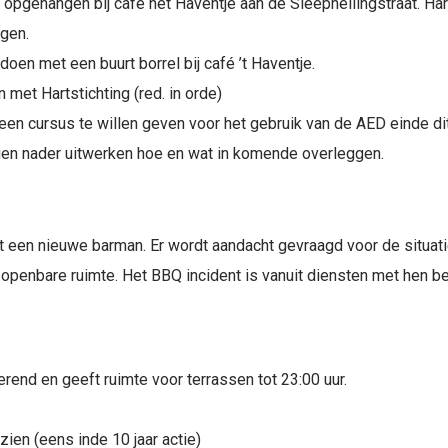
opgehangen bij café het Haventje aan de Sleephellingstraat. Ha
gen.
doen met een buurt borrel bij café ’t Haventje.
met Hartstichting (red. in orde)
een cursus te willen geven voor het gebruik van de AED einde dit
gen nader uitwerken hoe en wat in komende overleggen.
t een nieuwe barman. Er wordt aandacht gevraagd voor de situati
openbare ruimte. Het BBQ incident is vanuit diensten met hen b
rend en geeft ruimte voor terrassen tot 23:00 uur.
en (eens inde 10 jaar actie)