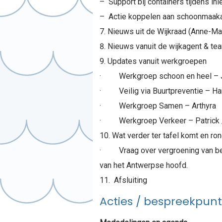
– Support bij containers tijdens inl
– Actie koppelen aan schoonmaakac
Nieuws uit de Wijkraad (Anne-Mari
Nieuws vanuit de wijkagent & te
Updates vanuit werkgroepen
· Werkgroep schoon en heel – Jan P
· Veilig via Buurtpreventie – H
· Werkgroep Samen – Arthyra
· Werkgroep Verkeer – Patrick /
Wat verder ter tafel komt en ro
· Vraag over vergroening van bewo
van het Antwerpse hoofd.
Afsluiting
Acties / bespreekpun