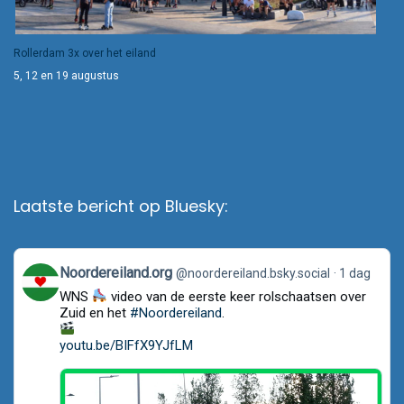
Rollerdam 3x over het eiland
5, 12 en 19 augustus
Laatste bericht op Bluesky:
View
Noordereiland.org
@noordereiland.bsky.social
1 dag
post
WNS
video van de eerste keer rolschaatsen over
by
Noordereiland.org
Zuid en het
#Noordereiland
.
on
Bluesky
youtu.be/BIFfX9YJfLM