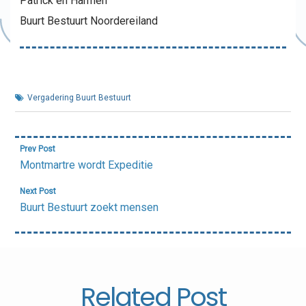
Patrick en Harmen
Buurt Bestuurt Noordereiland
Vergadering Buurt Bestuurt
Bericht
Prev Post
navigatie
Montmartre wordt Expeditie
Next Post
Buurt Bestuurt zoekt mensen
Related Post