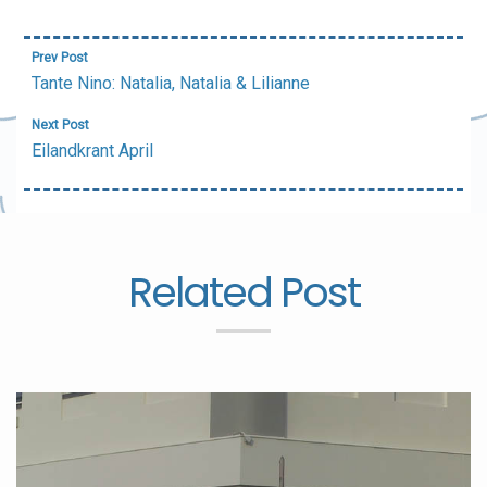
Bericht
Prev Post
navigatie
Tante Nino: Natalia, Natalia & Lilianne
Next Post
Eilandkrant April
Related Post