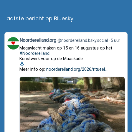
Laatste bericht op Bluesky:
View
Noordereiland.org
@noordereiland.bsky.social
5 uur
post
Megavlecht maken op 15 en 16 augustus op het
by
Noordereiland.org
#Noordereiland
.
on
Kunstwerk voor op de Maaskade.
Bluesky
Meer info op:
noordereiland.org/2026/ritueel...