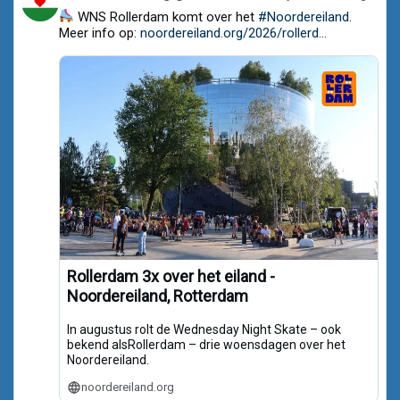
post
WNS Rollerdam komt over het
#Noordereiland
.
by
Noordereiland.org
Meer info op:
noordereiland.org/2026/rollerd...
on
Bluesky
Rollerdam 3x over het eiland -
Noordereiland, Rotterdam
In augustus rolt de Wednesday Night Skate – ook
bekend alsRollerdam – drie woensdagen over het
Noordereiland.
noordereiland.org