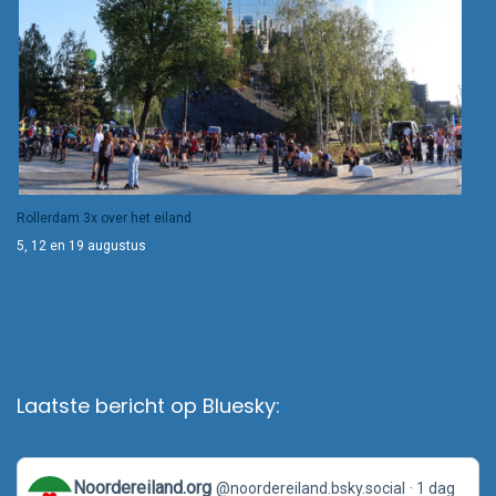
Rollerdam 3x over het eiland
5, 12 en 19 augustus
Laatste bericht op Bluesky:
View
Noordereiland.org
@noordereiland.bsky.social
1 dag