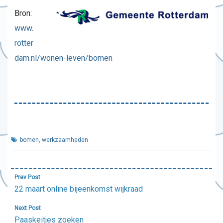
Bron:
www.
rotter
dam.nl/wonen-leven/bomen
bomen
,
werkzaamheden
Bericht
Prev Post
navigatie
22 maart online bijeenkomst wijkraad
Next Post
Paaskeitjes zoeken