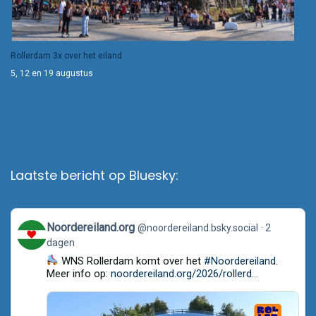
Rollerdam 3x over het eiland
5, 12 en 19 augustus
Laatste bericht op Bluesky:
View
Noordereiland.org
@noordereiland.bsky.social
2
post
dagen
by
Noordereiland.org
WNS Rollerdam komt over het
#Noordereiland
.
on
Meer info op:
noordereiland.org/2026/rollerd...
Bluesky