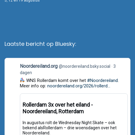
5, 12 en 19 augustus
Laatste bericht op Bluesky:
View
Noordereiland.org
@noordereiland.bsky.social
3
post
dagen
by
Noordereiland.org
WNS Rollerdam komt over het
#Noordereiland
.
on
Meer info op:
noordereiland.org/2026/rollerd...
Bluesky
Rollerdam 3x over het eiland -
Noordereiland, Rotterdam
In augustus rolt de Wednesday Night Skate – ook
bekend alsRollerdam – drie woensdagen over het
Noordereiland.