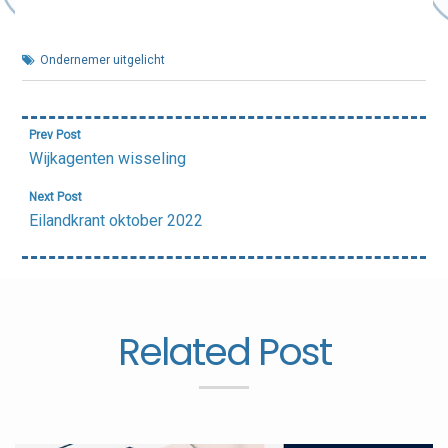
Ondernemer uitgelicht
Bericht
Prev Post
navigatie
Wijkagenten wisseling
Next Post
Eilandkrant oktober 2022
Related Post