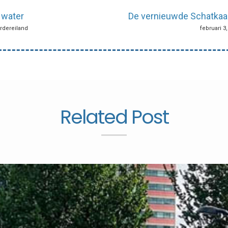
 water
De vernieuwde Schatkaar
ordereiland
februari 3
Related Post