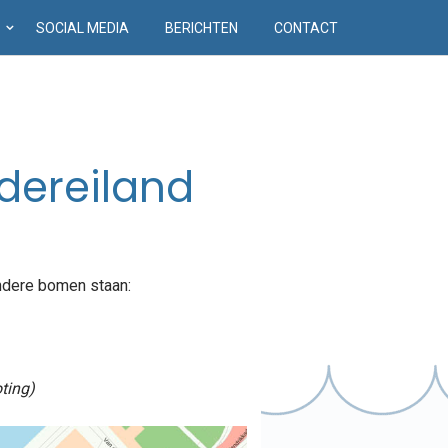
D
SOCIAL MEDIA
BERICHTEN
CONTACT
dereiland
ondere bomen staan:
oting)