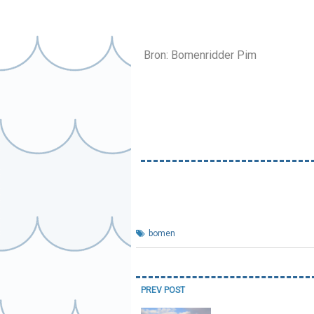
Bron: Bomenridder Pim
bomen
Bericht
PREV POST
navigatie