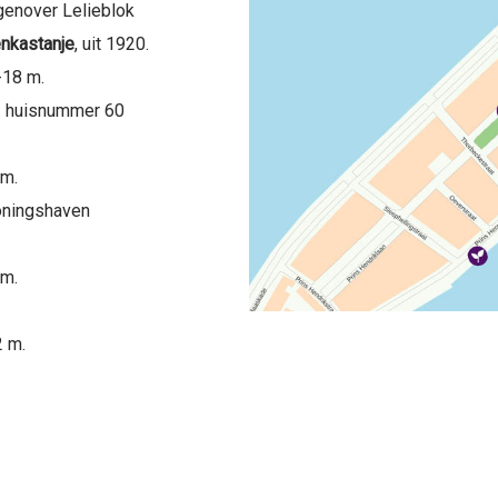
genover Lelieblok
enkastanje
, uit 1920.
-18 m.
. huisnummer 60
 m.
oningshaven
 m.
 m.