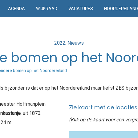
AGENDA
WIJKRAAD
VACATURES
NOORDEREILAN
Posted
2022
Nieuws
in
re bomen op het Noor
ondere bomen op het Noordereiland
ls bijzonder is dat er op het Noordereiland maar liefst ZES bijz
meester Hoffmanplein
Zie kaart met de locaties
enkastanje
, uit 1870.
(Klik op de kaart voor een vergr
-24 m.
g