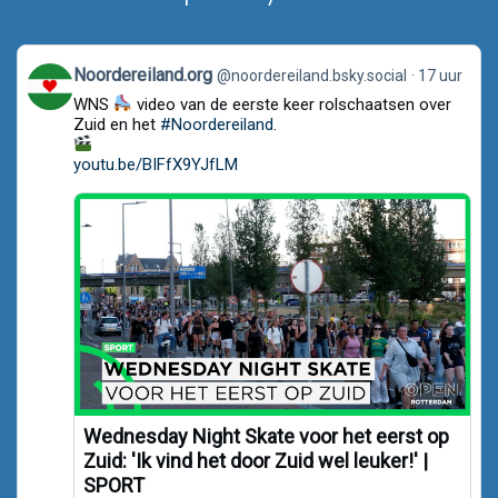
View
Noordereiland.org
@noordereiland.bsky.social
17 uur
post
WNS
video van de eerste keer rolschaatsen over
by
Noordereiland.org
Zuid en het
#Noordereiland
.
on
Bluesky
youtu.be/BIFfX9YJfLM
Wednesday Night Skate voor het eerst op
Zuid: 'Ik vind het door Zuid wel leuker!' |
SPORT