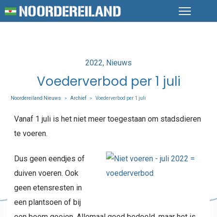
Posted
2022
Nieuws
in
Voederverbod per 1 juli
Noordereiland Nieuws
Archief
Voederverbod per 1 juli
>
>
Vanaf 1 juli is het niet meer toegestaan om stadsdieren
te voeren.
Dus geen eendjes of
duiven voeren. Ook
geen etensresten in
een plantsoen of bij
een boom gooien. Allemaal goed bedoeld, maar het is