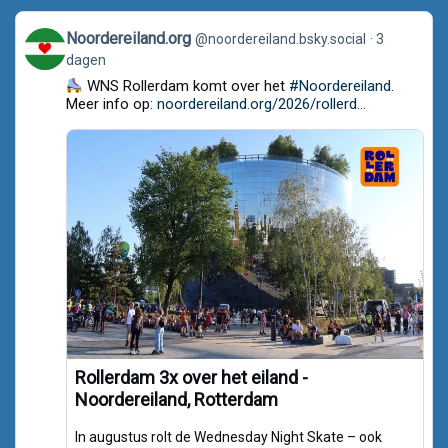
View
Noordereiland.org
@noordereiland.bsky.social
3
post
dagen
by
Noordereiland.org
WNS Rollerdam komt over het
#Noordereiland
.
on
Meer info op:
noordereiland.org/2026/rollerd...
Bluesky
Rollerdam 3x over het eiland -
Noordereiland, Rotterdam
In augustus rolt de Wednesday Night Skate – ook