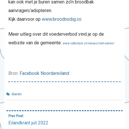
kan ook met je buren samen zo’n broodbak
aanvragen/adopteren.
Kijk daarvoor op
www.broodnodig.co
Meer uitleg over dit voederverbod vind je op de
website van de gemeente:
www.rotterdam.nl/nieuws/niet-voeren/
Bron:
Facebook Noordereiland
dieren
Bericht
Prev Post
navigatie
Eilandkrant juli 2022