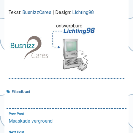
Tekst:
BusnizzCares
| Design:
Lichting98
Eilandkrant
Bericht
Prev Post
navigatie
Maaskade vergroend
Next Post