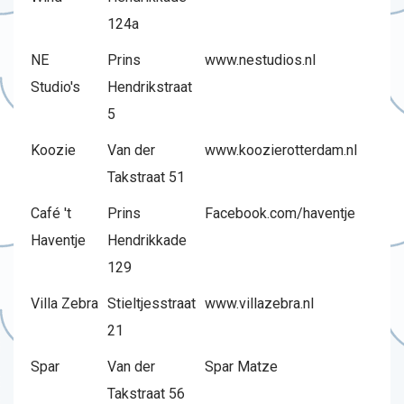
124a
NE
Prins
www.nestudios.nl
Studio's
Hendrikstraat
5
Koozie
Van der
www.koozierotterdam.nl
Takstraat 51
Café 't
Prins
Facebook.com/haventje
Haventje
Hendrikkade
129
Villa Zebra
Stieltjesstraat
www.villazebra.nl
21
Spar
Van der
Spar Matze
Takstraat 56