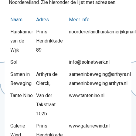
Noordereiland. Zie hieronder de lijst met adressen.
Naam
Adres
Meer info
Huiskamer
Prins
noordereilandhuiskamer@gmai
van de
Hendrikkade
Wijk
89
Sol
info@solnetwerk.nl
Samen in
Arthyra de
sameninbeweging@arthyra.nl
Beweging
Clerck,
sameninbeweging.arthyra.nl
Tante Nino
Van der
www.tantenino.nl
Takstraat
102b
Galerie
Prins
www.galeriewind.nl
Wind
Hendrikkade