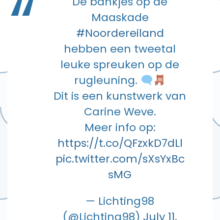
De bankjes op de
Maaskade
#Noordereiland
hebben een tweetal
leuke spreuken op de
rugleuning.
Dit is een kunstwerk van
Carine Weve.
Meer info op:
https://t.co/QFzxkD7dLl
pic.twitter.com/sXsYxBc
sMG
— Lichting98
(@Lichting98)
July 11,