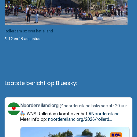
Rollerdam 3x over het eiland
5, 12 en 19 augustus
Laatste bericht op Bluesky:
View
Noordereiland.org
@noordereiland.bsky.social
20 uur
post
WNS Rollerdam komt over het
#Noordereiland
.
by
Noordereiland.org
Meer info op:
noordereiland.org/2026/rollerd...
on
Bluesky