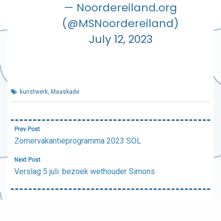
— Noordereiland.org
(@MSNoordereiland)
July 12, 2023
kunstwerk
,
Maaskade
Bericht
Prev Post
navigatie
Zomervakantieprogramma 2023 SOL
Next Post
Verslag 5 juli: bezoek wethouder Simons