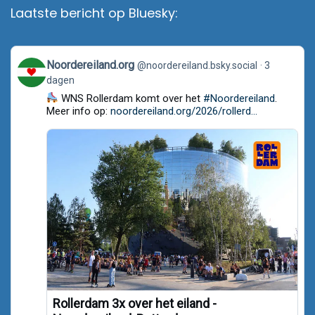
Laatste bericht op Bluesky:
View
Noordereiland.org
@noordereiland.bsky.social
3
post
dagen
by
Noordereiland.org
WNS Rollerdam komt over het
#Noordereiland
.
on
Meer info op:
noordereiland.org/2026/rollerd...
Bluesky
Rollerdam 3x over het eiland -