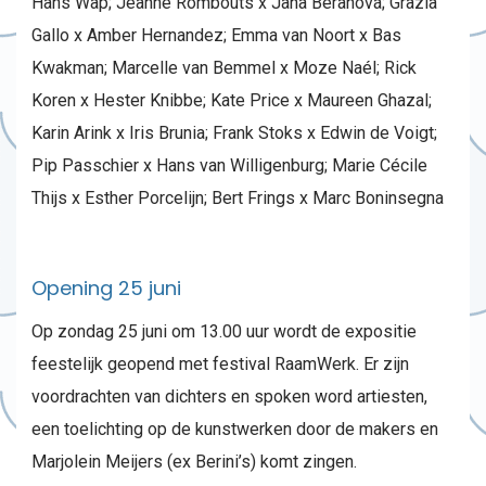
Hans Wap; Jeanne Rombouts x Jana Beranová; Grazia
Gallo x Amber Hernandez; Emma van Noort x Bas
Kwakman; Marcelle van Bemmel x Moze Naél; Rick
Koren x Hester Knibbe; Kate Price x Maureen Ghazal;
Karin Arink x Iris Brunia; Frank Stoks x Edwin de Voigt;
Pip Passchier x Hans van Willigenburg; Marie Cécile
Thijs x Esther Porcelijn; Bert Frings x Marc Boninsegna
Opening 25 juni
Op zondag 25 juni om 13.00 uur wordt de expositie
feestelijk geopend met festival RaamWerk. Er zijn
voordrachten van dichters en spoken word artiesten,
een toelichting op de kunstwerken door de makers en
Marjolein Meijers (ex Berini’s) komt zingen.