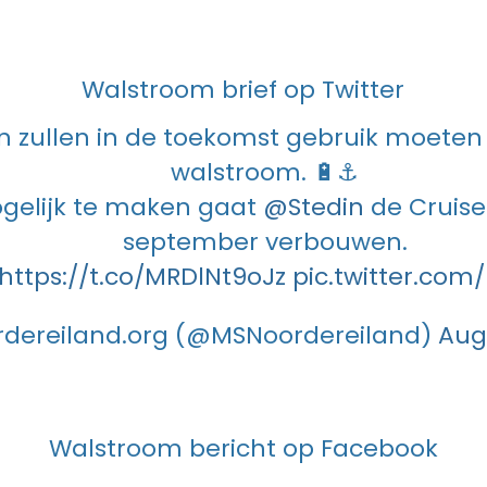
Walstroom brief op Twitter
n zullen in de toekomst gebruik moete
walstroom. 🔋⚓️
gelijk te maken gaat
@Stedin
de Cruise
september verbouwen.
https://t.co/MRDlNt9oJz
pic.twitter.co
rdereiland.org (@MSNoordereiland)
Aug
Walstroom bericht op Facebook