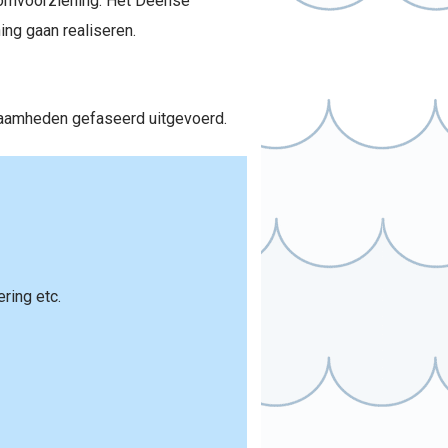
roomvoorziening. Het Deense
ng gaan realiseren.
zaamheden gefaseerd uitgevoerd.
ring etc.