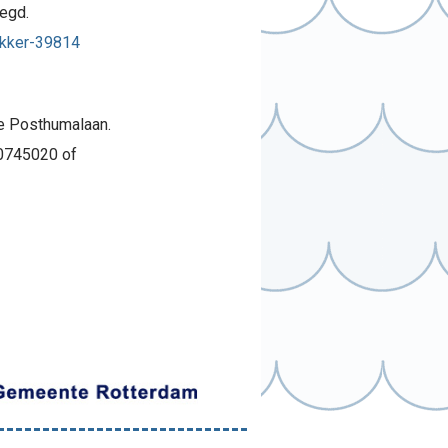
egd.
ekker-39814
de Posthumalaan.
80745020 of