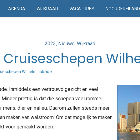
AGENDA
WIJKRAAD
VACATURES
NOORDEREILAN
Posted
2023
Nieuws
Wijkraad
in
 Cruiseschepen Wilh
iseschepen Wilhelminakade
de. Inmiddels een vertrouwd gezicht en veel
 Minder prettig is dat die schepen veel rommel
oor mens, dier en milieu. Daarom zullen steeds meer
aan maken van walstroom. Om dat mogelijk te maken
ikt voor gemaakt worden.