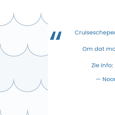
Cruiseschepe
Om dat mo
Zie info:
— Noo