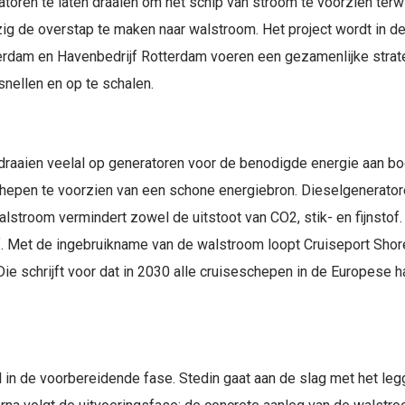
toren te laten draaien om het schip van stroom te voorzien terwi
ig de overstap te maken naar walstroom. Het project wordt in 
erdam en Havenbedrijf Rotterdam voeren een gezamenlijke stra
nellen en op te schalen.
aaien veelal op generatoren voor de benodigde energie aan bo
chepen te voorzien van een schone energiebron. Dieselgenerator
walstroom vermindert zowel de uitstoot van CO2, stik- en fijnsto
f. Met de ingebruikname van de walstroom loopt Cruiseport Shor
Die schrijft voor dat in 2030 alle cruiseschepen in de Europese
 in de voorbereidende fase. Stedin gaat aan de slag met het leg