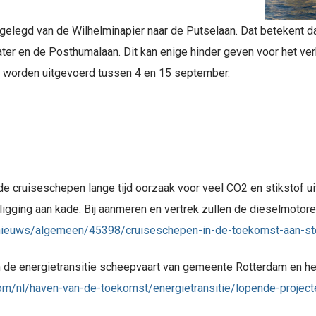
angelegd van de Wilhelminapier naar de Putselaan. Dat beteken
ater en de Posthumalaan. Dit kan enige hinder geven voor het ve
 worden uitgevoerd tussen 4 en 15 september.
cruiseschepen lange tijd oorzaak voor veel CO2 en stikstof uit
igging aan kade. Bij aanmeren en vertrek zullen de dieselmotore
nieuws/algemeen/45398/cruiseschepen-in-de-toekomst-aan-ste
in de energietransitie scheepvaart van gemeente Rotterdam en he
com/nl/haven-van-de-toekomst/energietransitie/lopende-projec