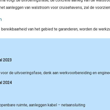
rna volgt de uitvoeringsfase; de concrete aanleg van de walst
et aanleggen van walstroom voor cruisehavens, zal de voorzieni
n
e bereikbaarheid van het gebied te garanderen, worden de werk
al 2023
 voor de uitvoeringsfase, denk aan werkvoorbereiding en enginee
al 2024
penbare ruimte, aanleggen kabel – netaansluiting