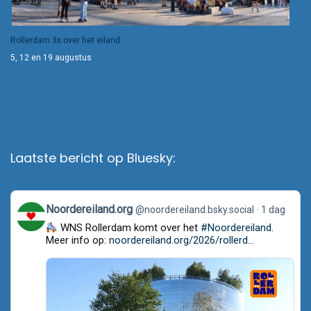
Rollerdam 3x over het eiland
5, 12 en 19 augustus
Laatste bericht op Bluesky:
View
Noordereiland.org
@noordereiland.bsky.social
1 dag
post
WNS Rollerdam komt over het
#Noordereiland
.
by
Noordereiland.org
Meer info op:
noordereiland.org/2026/rollerd...
on
Bluesky