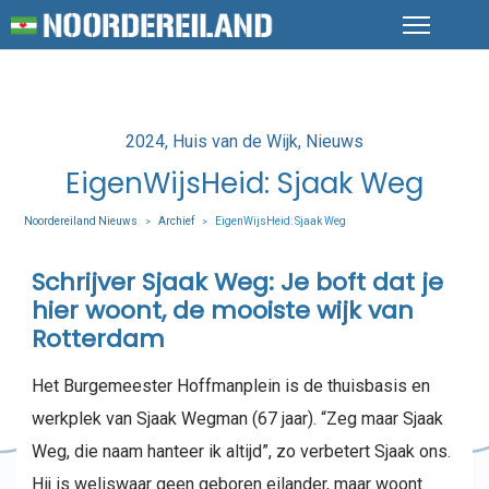
Posted
2024
Huis van de Wijk
Nieuws
in
EigenWijsHeid: Sjaak Weg
Noordereiland Nieuws
Archief
EigenWijsHeid: Sjaak Weg
>
>
Schrijver Sjaak Weg: Je boft dat je
hier woont, de mooiste wijk van
Rotterdam
Het Burgemeester Hoffmanplein is de thuisbasis en
werkplek van Sjaak Wegman (67 jaar). “Zeg maar Sjaak
Weg, die naam hanteer ik altijd”, zo verbetert Sjaak ons.
Hij is weliswaar geen geboren eilander, maar woont