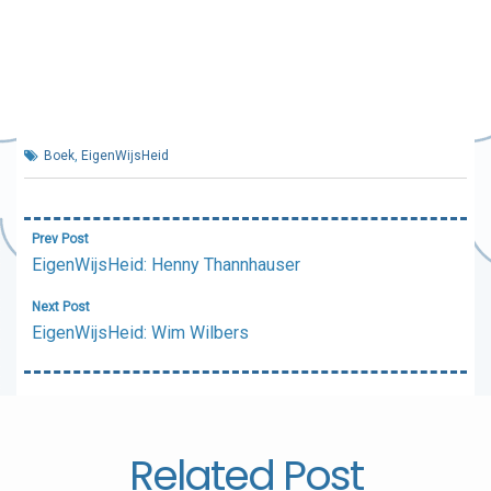
Boek
,
EigenWijsHeid
Bericht
Prev Post
navigatie
EigenWijsHeid: Henny Thannhauser
Next Post
EigenWijsHeid: Wim Wilbers
Related Post