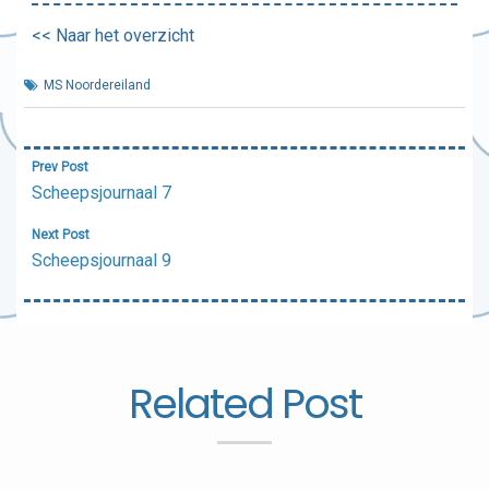
<< Naar het overzicht
MS Noordereiland
Bericht
Prev Post
navigatie
Scheepsjournaal 7
Next Post
Scheepsjournaal 9
Related Post