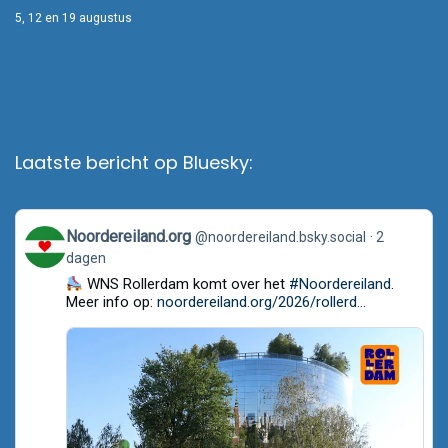
5, 12 en 19 augustus
Laatste bericht op Bluesky:
View
Noordereiland.org
@noordereiland.bsky.social
2
post
dagen
by
Noordereiland.org
WNS Rollerdam komt over het
#Noordereiland
.
on
Meer info op:
noordereiland.org/2026/rollerd...
Bluesky