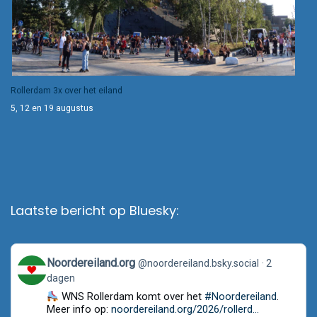
Rollerdam 3x over het eiland
5, 12 en 19 augustus
Laatste bericht op Bluesky:
View
Noordereiland.org
@noordereiland.bsky.social
2
post
dagen
by
Noordereiland.org
WNS Rollerdam komt over het
#Noordereiland
.
on
Meer info op:
noordereiland.org/2026/rollerd...
Bluesky