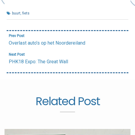
buurt
,
fiets
Bericht
Prev Post
navigatie
Overlast auto’s op het Noordereiland
Next Post
PHK18 Expo: The Great Wall
Related Post