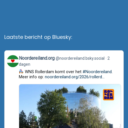
Laatste bericht op Bluesky:
View
Noordereiland.org
@noordereiland.bsky.social
2
post
dagen
by
Noordereiland.org
WNS Rollerdam komt over het
#Noordereiland
.
on
Meer info op:
noordereiland.org/2026/rollerd...
Bluesky