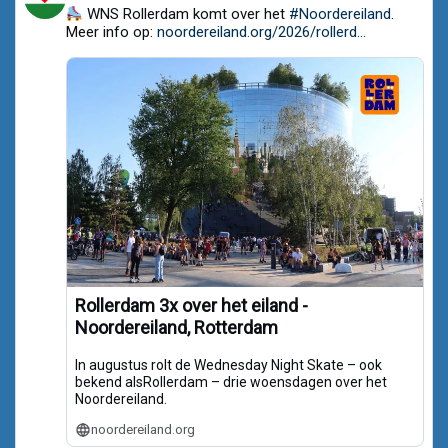
WNS Rollerdam komt over het
#Noordereiland
.
by
Noordereiland.org
Meer info op:
noordereiland.org/2026/rollerd...
on
Bluesky
Rollerdam 3x over het eiland -
Noordereiland, Rotterdam
In augustus rolt de Wednesday Night Skate – ook
bekend alsRollerdam – drie woensdagen over het
Noordereiland.
noordereiland.org