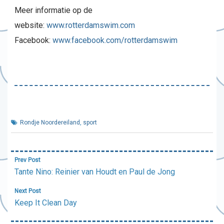
Meer informatie op de
website:
www.rotterdamswim.com
Facebook:
www.facebook.com/rotterdamswim
Rondje Noordereiland
,
sport
Bericht
Prev Post
navigatie
Tante Nino: Reinier van Houdt en Paul de Jong
Next Post
Keep It Clean Day