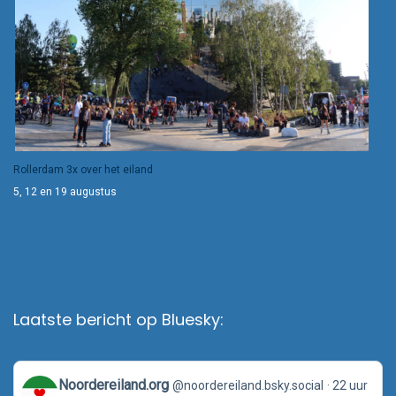
Rollerdam 3x over het eiland
5, 12 en 19 augustus
Laatste bericht op Bluesky:
View
Noordereiland.org
@noordereiland.bsky.social
22 uur
post