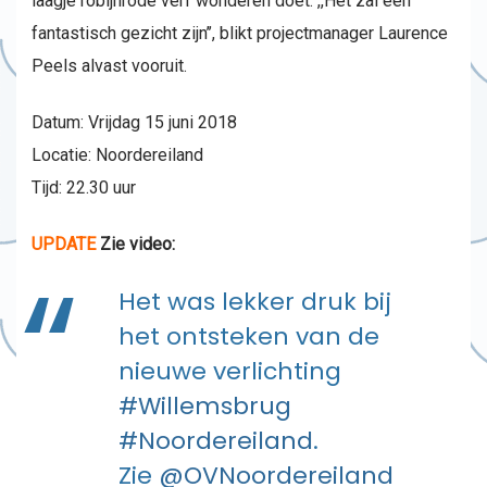
laagje robijnrode verf wonderen doet. ,,Het zal een
fantastisch gezicht zijn’’, blikt projectmanager Laurence
Peels alvast vooruit.
Datum: Vrijdag 15 juni 2018
Locatie: Noordereiland
Tijd: 22.30 uur
UPDATE
Zie video:
Het was lekker druk bij
het ontsteken van de
nieuwe verlichting
#Willemsbrug
#Noordereiland
.
Zie
@OVNoordereiland