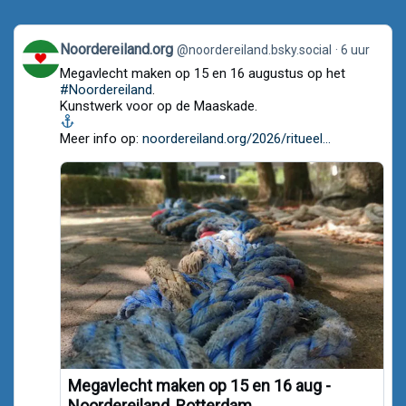
View
Noordereiland.org
@noordereiland.bsky.social
6 uur
post
Megavlecht maken op 15 en 16 augustus op het
by
Noordereiland.org
#Noordereiland
.
on
Kunstwerk voor op de Maaskade.
Bluesky
Meer info op:
noordereiland.org/2026/ritueel...
Megavlecht maken op 15 en 16 aug -
Noordereiland, Rotterdam