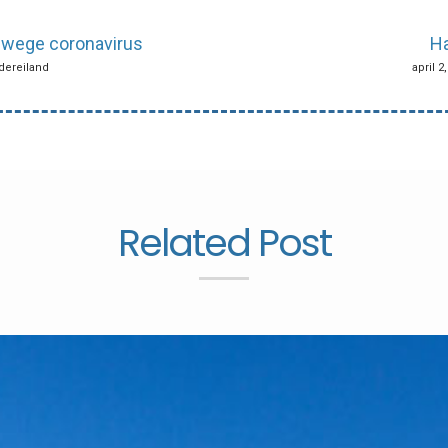
nwege coronavirus
Ha
rdereiland
april 2
Related Post