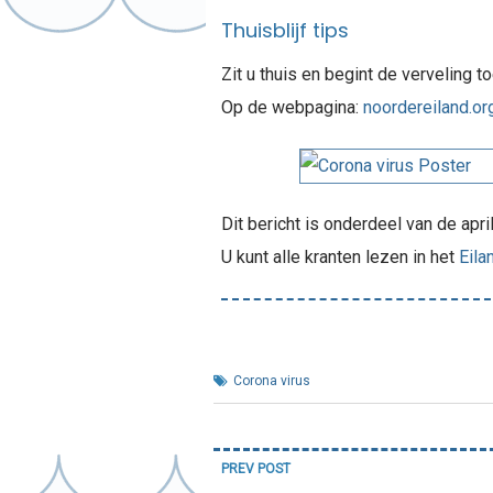
Thuisblijf tips
Zit u thuis en begint de verveling t
Op de webpagina:
noordereiland.or
Dit bericht is onderdeel van de apri
U kunt alle kranten lezen in het
Eila
Corona virus
Bericht
PREV POST