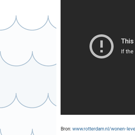
Bron:
www.rotterdam.nl/wonen-leve