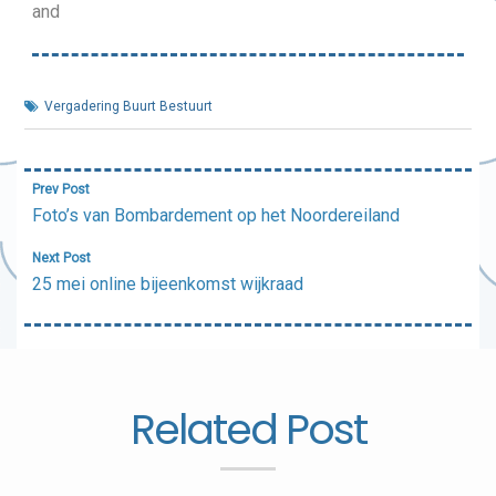
and
Vergadering Buurt Bestuurt
Bericht
Prev Post
navigatie
Foto’s van Bombardement op het Noordereiland
Next Post
25 mei online bijeenkomst wijkraad
Related Post