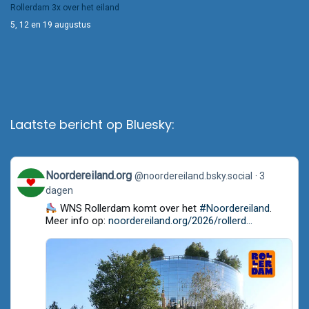
Rollerdam 3x over het eiland
5, 12 en 19 augustus
Laatste bericht op Bluesky:
View
Noordereiland.org
@noordereiland.bsky.social
3
post
dagen
by
Noordereiland.org
WNS Rollerdam komt over het
#Noordereiland
.
on
Meer info op:
noordereiland.org/2026/rollerd...
Bluesky