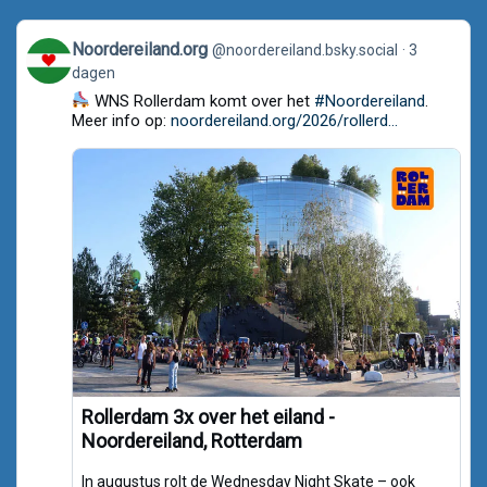
View
Noordereiland.org
@noordereiland.bsky.social
3
post
dagen
by
Noordereiland.org
WNS Rollerdam komt over het
#Noordereiland
.
on
Meer info op:
noordereiland.org/2026/rollerd...
Bluesky
Rollerdam 3x over het eiland -
Noordereiland, Rotterdam
In augustus rolt de Wednesday Night Skate – ook