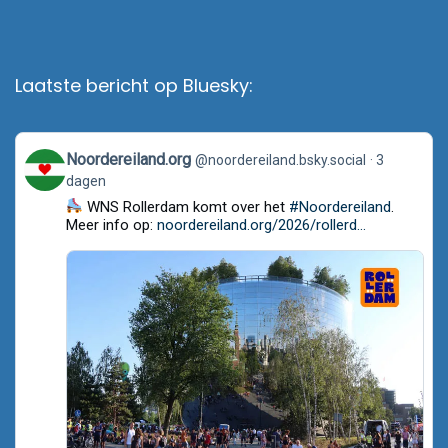
Laatste bericht op Bluesky:
View
Noordereiland.org
@noordereiland.bsky.social
3
post
dagen
by
Noordereiland.org
WNS Rollerdam komt over het
#Noordereiland
.
on
Meer info op:
noordereiland.org/2026/rollerd...
Bluesky