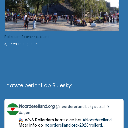
Rollerdam 3x over het eiland
5, 12 en 19 augustus
Laatste bericht op Bluesky:
View
Noordereiland.org
@noordereiland.bsky.social
3
post
dagen
by
Noordereiland.org
WNS Rollerdam komt over het
#Noordereiland
.
on
Meer info op:
noordereiland.org/2026/rollerd...
Bluesky