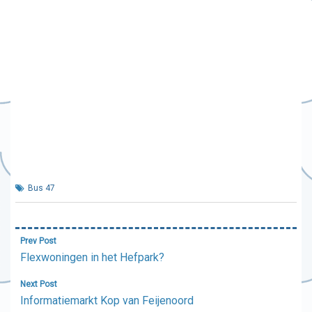
Bus 47
Bericht
Prev Post
navigatie
Flexwoningen in het Hefpark?
Next Post
Informatiemarkt Kop van Feijenoord