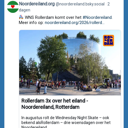
View
Noordereiland.org
@noordereiland.bsky.social
2
post
dagen
by
Noordereiland.org
WNS Rollerdam komt over het
#Noordereiland
.
on
Meer info op:
noordereiland.org/2026/rollerd...
Bluesky
Rollerdam 3x over het eiland -
Noordereiland, Rotterdam
In augustus rolt de Wednesday Night Skate – ook
bekend alsRollerdam – drie woensdagen over het
Noordereiland.