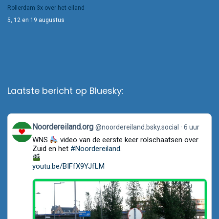
Rollerdam 3x over het eiland
5, 12 en 19 augustus
Laatste bericht op Bluesky:
View
Noordereiland.org
@noordereiland.bsky.social
6 uur
post
WNS
video van de eerste keer rolschaatsen over
by
Noordereiland.org
Zuid en het
#Noordereiland
.
on
Bluesky
youtu.be/BIFfX9YJfLM