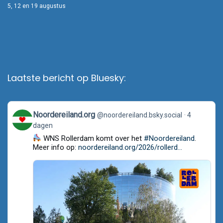
5, 12 en 19 augustus
Laatste bericht op Bluesky:
View
Noordereiland.org
@noordereiland.bsky.social
4
post
dagen
by
Noordereiland.org
WNS Rollerdam komt over het
#Noordereiland
.
on
Meer info op:
noordereiland.org/2026/rollerd...
Bluesky