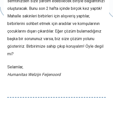
semtinizden size yardım edebilecek biriyle bağlantınızı
oluşturacak. Bunu son 2 hafta içinde birçok kez yaptık!
Mahalle sakinleri birbirleri için alışveriş yaptılar,
birbirlerini sohbet etmek için aradılar ve komşularının
çocuklarını dışarı çıkardılar. Eğer çözüm bulamadığınız
başka bir sorununuz varsa, biz size çözüm yolunu
gösteririz. Birbirimize sahip çıkıp koruyalım! Öyle degil
mi?
Selamlar,
Humanitas Welzijn Feijenoord