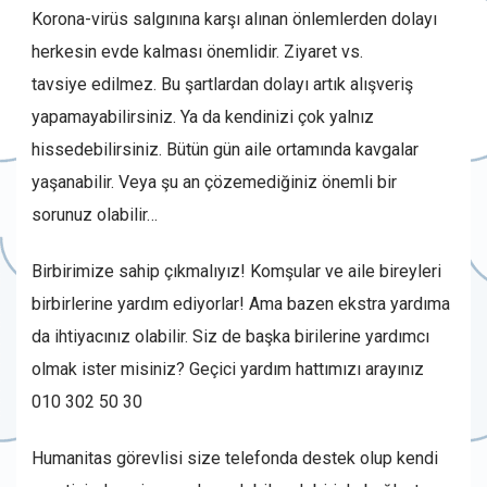
Korona-virüs salgınına karşı alınan önlemlerden dolayı
herkesin evde kalması önemlidir. Ziyaret vs.
tavsiye edilmez. Bu şartlardan dolayı artık alışveriş
yapamayabilirsiniz. Ya da kendinizi çok yalnız
hissedebilirsiniz. Bütün gün aile ortamında kavgalar
yaşanabilir. Veya şu an çözemediğiniz önemli bir
sorunuz olabilir…
Birbirimize sahip çıkmalıyız! Komşular ve aile bireyleri
birbirlerine yardım ediyorlar! Ama bazen ekstra yardıma
da ihtiyacınız olabilir. Siz de başka birilerine yardımcı
olmak ister misiniz? Geçici yardım hattımızı arayınız
010 302 50 30
Humanitas görevlisi size telefonda destek olup kendi