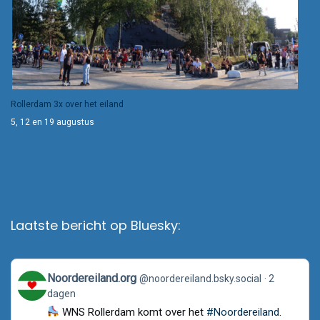
Rollerdam 3x over het eiland
5, 12 en 19 augustus
Laatste bericht op Bluesky:
View
Noordereiland.org
@noordereiland.bsky.social
2
post
dagen
by
Noordereiland.org
WNS Rollerdam komt over het
#Noordereiland
.
on