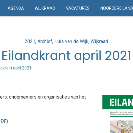
AGENDA
WIJKRAAD
VACATURES
NOORDEREILAN
Posted
2021
Archief
Huis van de Wijk
Wijkraad
in
Eilandkrant april 2021
ndkrant april 2021
ers, ondernemers en organisaties van het
PDF)