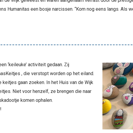
van de Wijk geweest en waren aangenaam verrast door de prettige
ns Humanitas een bosje narcissen. “Kom nog eens langs. Als w
 ‘keileuke’ activiteit gedaan. Zij
sKeitjes , die verstopt worden op het eiland.
 keitjes gaan zoeken. In het Huis van de Wijk
itjes. Niet voor henzelf, ze brengen die naar
skadootje komen ophalen.
!