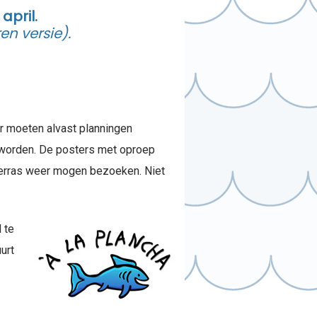
april.
n versie).
er moeten alvast planningen
worden. De posters met oproep
 terras weer mogen bezoeken. Niet
 te
urt