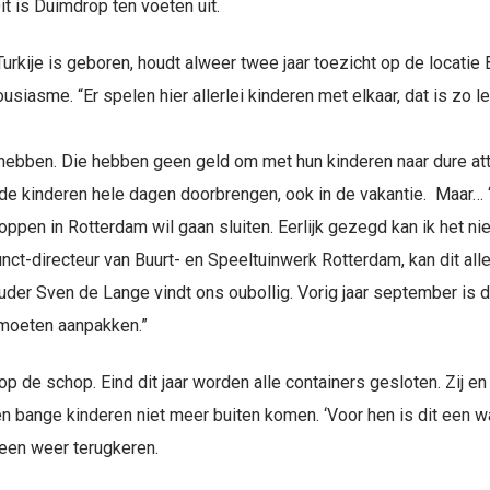
t is Duimdrop ten voeten uit.
in Turkije is geboren, houdt alweer twee jaar toezicht op de loca
ousiasme. “Er spelen hier allerlei kinderen met elkaar, dat is zo 
k hebben. Die hebben geen geld om met hun kinderen naar dure att
 de kinderen hele dagen doorbrengen, ook in de vakantie. Maar
pen in Rotterdam wil gaan sluiten. Eerlijk gezegd kan ik het ni
unct-directeur van Buurt- en Speeltuinwerk Rotterdam, kan dit a
uder Sven de Lange vindt ons oubollig. Vorig jaar september is 
moeten aanpakken.”
p de schop. Eind dit jaar worden alle containers gesloten. Zij e
en bange kinderen niet meer buiten komen. ‘Voor hen is dit een 
heen weer terugkeren.