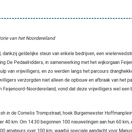
k
torie van het Noordereiland
ankzij geldelijke steun van enkele bedrijven, een wielerwedstr
ng De Pedaalridders, in samenwerking met het wijkorgaan Feije
lp van vrijwilligers, en zo werden langs het parcours dranghekk
jwilligers verzorgden niet alleen de opbouw en afbraak van het parc
aan Feijenoord-Noordereiland, vond dat deze vrijwilligers wel ee
inish in de Cornelis Trompstraat, hoek Burgemeester Hoffmanplei
ver 40 km. Om 14:30 begonnen 100 nieuwelingen aan hun 60 km, 
100 amateurs over 100 km, waarbij speciale aandacht voor Manu