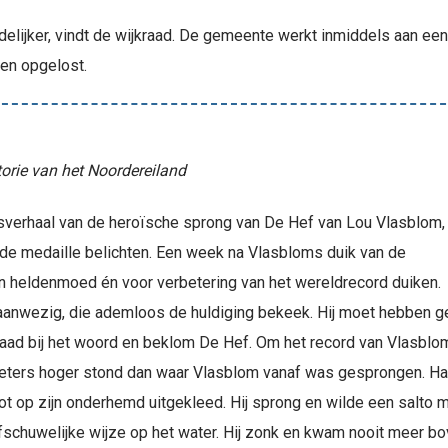
ndelijker, vindt de wijkraad. De gemeente werkt inmiddels aan 
en opgelost.
torie van het Noordereiland
esverhaal van de heroïsche sprong van De Hef van Lou Vlasblom,
n de medaille belichten. Een week na Vlasbloms duik van de
ijn heldenmoed én voor verbetering van het wereldrecord duiken.
anwezig, die ademloos de huldiging bekeek. Hij moet hebben ged
aad bij het woord en beklom De Hef. Om het record van Vlasblom
meters hoger stond dan waar Vlasblom vanaf was gesprongen. Ha
 op zijn onderhemd uitgekleed. Hij sprong en wilde een salto ma
fschuwelijke wijze op het water. Hij zonk en kwam nooit meer bo