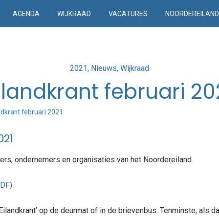
AGENDA
WIJKRAAD
VACATURES
NOORDEREILAN
Posted
2021
Nieuws
Wijkraad
in
ilandkrant februari 20
ndkrant februari 2021
021
ers, ondernemers en organisaties van het Noordereiland.
PDF)
‘Eilandkrant’ op de deurmat of in de brievenbus. Tenminste, als 