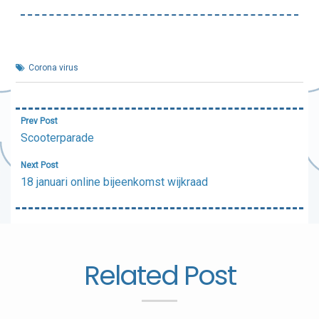
Corona virus
Bericht
Prev Post
navigatie
Scooterparade
Next Post
18 januari online bijeenkomst wijkraad
Related Post