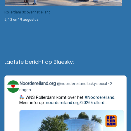
Rollerdam 3x over het eiland
5, 12 en 19 augustus
Laatste bericht op Bluesky:
View
Noordereiland.org
@noordereiland.bsky.social
2
post
dagen
by
Noordereiland.org
WNS Rollerdam komt over het
#Noordereiland
.
on
Meer info op:
noordereiland.org/2026/rollerd...
Bluesky