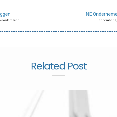
liggen
NE Ondernemer:
 Noordereiland
december 1, 
Related Post