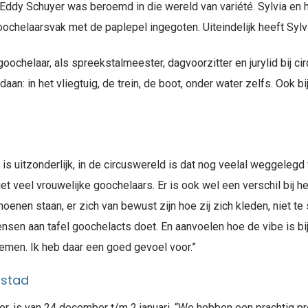
 Eddy Schuyer was beroemd in die wereld van variété. Sylvia en h
ochelaarsvak met de paplepel ingegoten. Uiteindelijk heeft Syl
oochelaar, als spreekstalmeester, dagvoorzitter en jurylid bij ci
n: in het vliegtuig, de trein, de boot, onder water zelfs. Ook bij
is uitzonderlijk, in de circuswereld is dat nog veelal weggelegd
niet veel vrouwelijke goochelaars. Er is ook wel een verschil bij 
oenen staan, er zich van bewust zijn hoe zij zich kleden, niet t
ensen aan tafel goochelacts doet. En aanvoelen hoe de vibe is bij je
emen. Ik heb daar een goed gevoel voor.”
 stad
er, is van 24 december t/m 2 januari. “We hebben een prachtig p