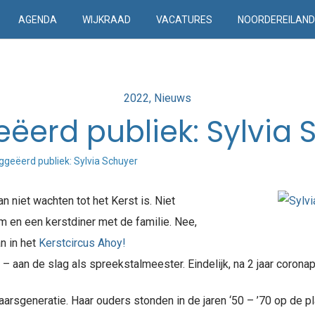
AGENDA
WIJKRAAD
VACATURES
NOORDEREILAN
Posted
2022
Nieuws
in
ëerd publiek: Sylvia 
geëerd publiek: Sylvia Schuyer
n niet wachten tot het Kerst is. Niet
en een kerstdiner met de familie. Nee,
n in het
Kerstcircus Ahoy!
r – aan de slag als spreekstalmeester. Eindelijk, na 2 jaar corona
laarsgeneratie. Haar ouders stonden in de jaren ‘50 – ’70 op de 