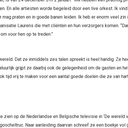
den. En alle artiesten worde begeleid door een live orkest. Ik vind 
 mag praten en in goede banen leiden. Ik heb er enorm veel zin i
anisatie Laurens die met cliënten en hun verzorgers komen. “Da
 om voor hen op te treden.”
 wereld. Dat ze inmiddels zes talen spreekt is heel handig. Ze hee
atuurlijk grijpt ze daarbij ook de gelegenheid om de gasten en h
k tijd vrij te maken voor een aantal goede doelen die ze van har
 te zien op de Nederlandse en Belgische televisie in ‘De wereld 
oocheltruc. Naar aanleiding daarvan schreef ze een boekje vol g