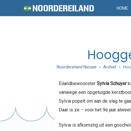
HOME
Hoogge
Noordereiland Nieuws
Archief
Hoog
>
>
Eilandbewoonster
Sylvia Schuyer
ka
vanwege een opgetuigde kerstboom 
Sylvia popelt om aan de slag te gaa
Daar is ze – voor het 9e jaar alwee
Sylvia is afkomstig uit een gooche