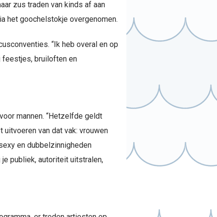
aar zus traden van kinds af aan
via het goochelstokje overgenomen.
rcusconventies. “Ik heb overal en op
 feestjes, bruiloften en
 voor mannen. “Hetzelfde geldt
het uitvoeren van dat vak: vrouwen
e sexy en dubbelzinnigheden
 publiek, autoriteit uitstralen,
rogramma, er treden artiesten op