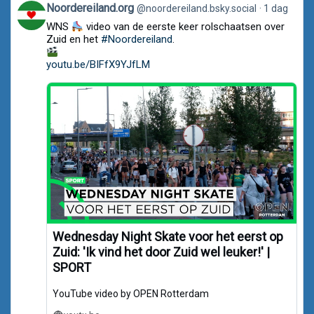
View
Noordereiland.org
@noordereiland.bsky.social
1 dag
post
WNS
video van de eerste keer rolschaatsen over
by
Noordereiland.org
Zuid en het
#Noordereiland
.
on
Bluesky
youtu.be/BIFfX9YJfLM
Wednesday Night Skate voor het eerst op
Zuid: 'Ik vind het door Zuid wel leuker!' |
SPORT
YouTube video by OPEN Rotterdam