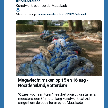
Noordereiland.org
#Noordereiland
.
on
Kunstwerk voor op de Maaskade.
Bluesky
Meer info op:
noordereiland.org/2026/ritueel...
Megavlecht maken op 15 en 16 aug -
Noordereiland, Rotterdam
‘Ritueel voor een toren’ heet het project van tamyra
meesters, een 34 meter lang kunstwerk dat zich
slingert om de oude toren op de Maaskade