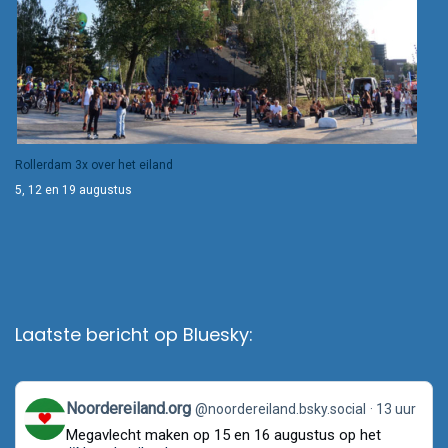
Rollerdam 3x over het eiland
5, 12 en 19 augustus
Laatste bericht op Bluesky:
View
Noordereiland.org
@noordereiland.bsky.social
13 uur
post
Megavlecht maken op 15 en 16 augustus op het
by