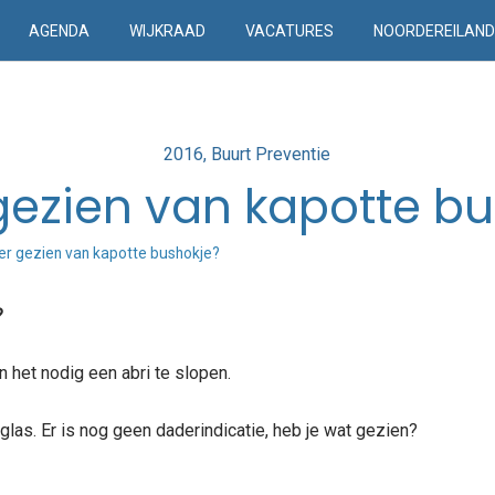
AGENDA
WIJKRAAD
VACATURES
NOORDEREILAN
Posted
2016
Buurt Preventie
in
gezien van kapotte bu
r gezien van kapotte bushokje?
?
 het nodig een abri te slopen.
las. Er is nog geen daderindicatie, heb je wat gezien?