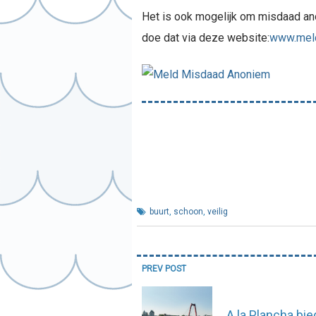
Het is ook mogelijk om misdaad an
doe dat via deze website:
www.mel
buurt
,
schoon
,
veilig
Bericht
PREV POST
navigatie
A la Plancha bie