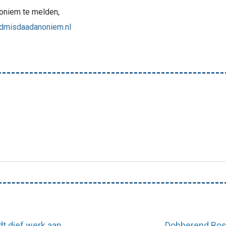
oniem te melden,
dmisdaadanoniem.nl
dt dief werk aan
Dobberend Bos