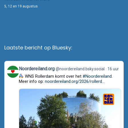
5, 12 en 19 augustus
Laatste bericht op Bluesky:
View
Noordereiland.org
@noordereiland.bsky.social
16 uur
post
WNS Rollerdam komt over het
#Noordereiland
.
by
Noordereiland.org
Meer info op:
noordereiland.org/2026/rollerd...
on
Bluesky