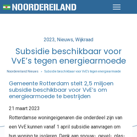
Posted
2023
Nieuws
Wijkraad
in
Subsidie beschikbaar voor
VvE’s tegen energiearmoede
Noordereiland Nieuws
Subsidie beschikbaar voor VvE’s tegen energiearmoede
>
Gemeente Rotterdam stelt 2,5 miljoen
subsidie beschikbaar voor VvE’s om
energiearmoede te bestrijden
21 maart 2023
Rotterdamse woningeigenaren die onderdeel zijn van
een VvE kunnen vanaf 1 april subsidie aanvragen om
hun woning te isoleren. Denk aan spouw-, gevel-, glas-,