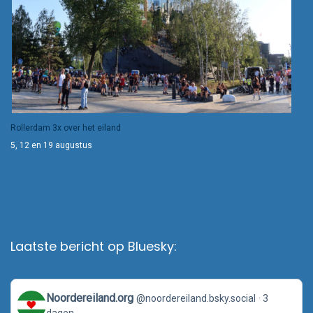
Rollerdam 3x over het eiland
5, 12 en 19 augustus
Laatste bericht op Bluesky:
View
Noordereiland.org
@noordereiland.bsky.social
3
post