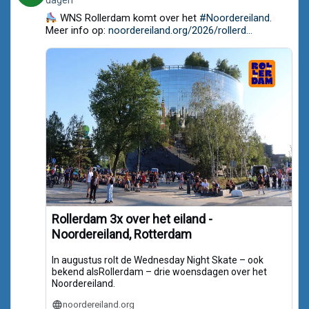
dagen
by
Noordereiland.org
WNS Rollerdam komt over het
#Noordereiland
.
on
Meer info op:
noordereiland.org/2026/rollerd...
Bluesky
Rollerdam 3x over het eiland -
Noordereiland, Rotterdam
In augustus rolt de Wednesday Night Skate – ook
bekend alsRollerdam – drie woensdagen over het
Noordereiland.
noordereiland.org