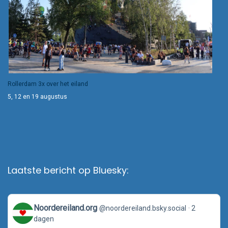
Rollerdam 3x over het eiland
5, 12 en 19 augustus
Laatste bericht op Bluesky:
View
Noordereiland.org
@noordereiland.bsky.social
2
post
dagen
by