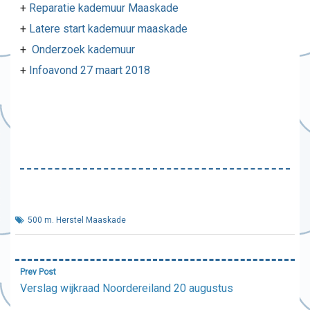
+
Reparatie kademuur Maaskade
+
Latere start kademuur maaskade
+
Onderzoek kademuur
+
Infoavond 27 maart 2018
500 m. Herstel Maaskade
Bericht
Prev Post
navigatie
Verslag wijkraad Noordereiland 20 augustus