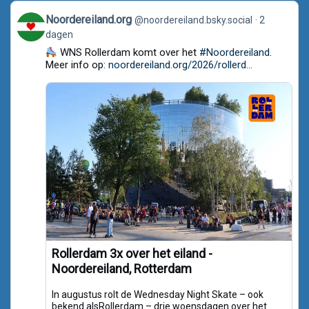
View
Noordereiland.org
@noordereiland.bsky.social
2
post
dagen
by
Noordereiland.org
WNS Rollerdam komt over het
#Noordereiland
.
on
Meer info op:
noordereiland.org/2026/rollerd...
Bluesky
Rollerdam 3x over het eiland -
Noordereiland, Rotterdam
In augustus rolt de Wednesday Night Skate – ook
bekend alsRollerdam – drie woensdagen over het